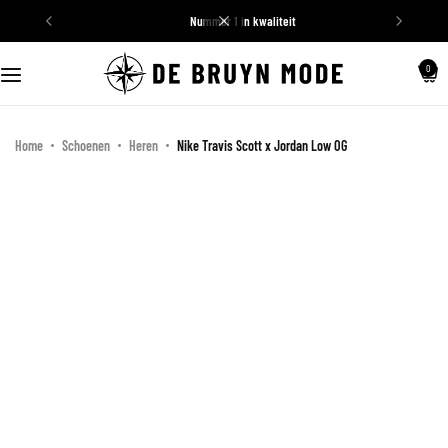
nummer 1 in kwaliteit
Schoenen
0
Truien
Home
Schoenen
Heren
Nike Travis Scott x Jordan Low OG