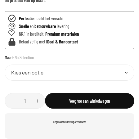
Dit product valt op maat.
Perfectie
maakt het verschil
Snelle
en
betrouwbare
levering
NR.1 in kwaliteit,
Premium materialen
Betaal veilig met
iDeal & Bancontact
Maat
:
No Selection
Voeg toe aan winkelwagen
Gegarandeerd veilig afrekenen: