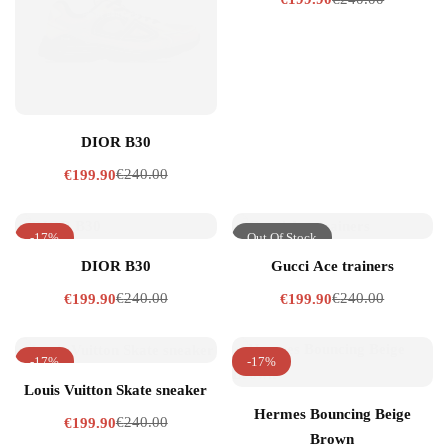
DIOR B30
€
240.00
€
199.90
-17%
Out Of Stock
DIOR B30
Gucci Ace trainers
Uitverkocht
€
240.00
€
240.00
€
199.90
€
199.90
-17%
-17%
Louis Vuitton Skate sneaker
Hermes Bouncing Beige
€
240.00
€
199.90
Brown