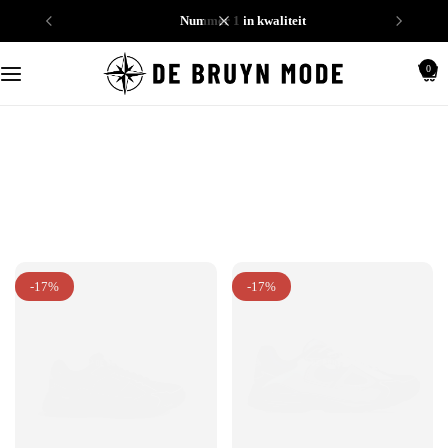
nummer 1 in kwaliteit
Schoenen
0
Truien
Heren
-17%
-17%