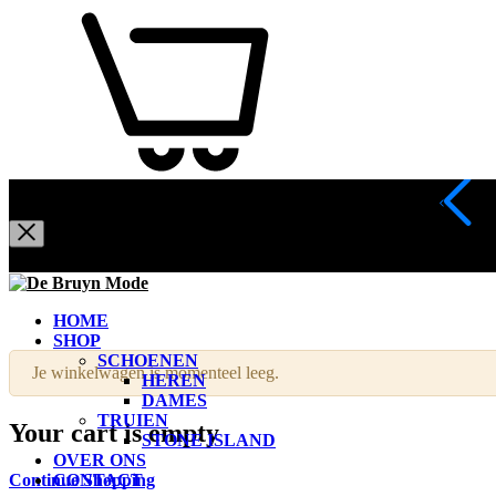
NUMME
De
Kleding
HOME
Bruyn
die
SHOP
Mode
indruk
SCHOENEN
maakt.
Je winkelwagen is momenteel leeg.
HEREN
Draag
DAMES
kwaliteit.
TRUIEN
Draag
Your cart is empty
STONE ISLAND
De
OVER ONS
Bruyn
Continue Shopping
CONTACT
Mode.