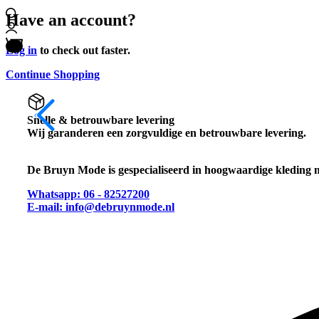
Search
Have an account?
Login
0
Log in
to check out faster.
Cart
Continue Shopping
Snelle & betrouwbare levering
Wij garanderen een zorgvuldige en betrouwbare levering.
De Bruyn Mode is gespecialiseerd in hoogwaardige kleding m
Whatsapp: 06 - 82527200
E-mail: info@debruynmode.nl