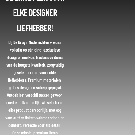
ELKE DESIGNER
LIEFHEBBER!
Bij De Bruyn Mode richten we ons
volledig op één ding: exclusieve
designer merken. Exclusieve items
van de hoogste kwaliteit, zorgvuldig
geselecteerd en voor echte
liefhebbers. Premium materialen,
tijdloos design en scherp geprijsd.
Ontdek het verschil tussen gewoon
goed en uitzonderlijk. We selecteren
elke product persoonlijk, met oog
voor authenticiteit, vakmanschap en
comfort. Perfectie voor elk detail!
Onze missie: premium items