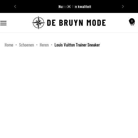
nummer 1 in kwaliteit
Schoenen
0
Truien
Home
Schoenen
Heren
Louis Vuitton Trainer Sneaker