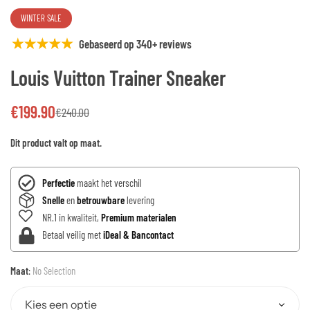
WINTER SALE
Gebaseerd op 340+ reviews
Louis Vuitton Trainer Sneaker
€
199.90
€
240.00
Dit product valt op maat.
Perfectie
maakt het verschil
Snelle
en
betrouwbare
levering
NR.1 in kwaliteit,
Premium materialen
Betaal veilig met
iDeal & Bancontact
Maat
:
No Selection