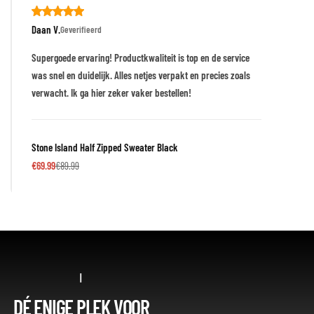
Daan V.
Geverifieerd
Supergoede ervaring! Productkwaliteit is top en de service
was snel en duidelijk. Alles netjes verpakt en precies zoals
verwacht. Ik ga hier zeker vaker bestellen!
Stone Island Half Zipped Sweater Black
€
69.99
€
89.99
|
DÉ ENIGE PLEK VOOR