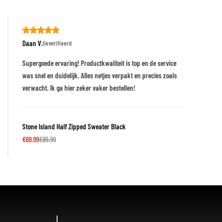
Daan V.
Geverifieerd
Supergoede ervaring! Productkwaliteit is top en de service
was snel en duidelijk. Alles netjes verpakt en precies zoals
verwacht. Ik ga hier zeker vaker bestellen!
Stone Island Half Zipped Sweater Black
€
69.99
€
89.99
|