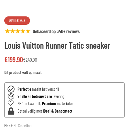
WINTER SALE
Gebaseerd op 340+ reviews
Louis Vuitton Runner Tatic sneaker
€
199.90
€
240.00
Dit product valt op maat.
Perfectie
maakt het verschil
Snelle
en
betrouwbare
levering
NR.1 in kwaliteit,
Premium materialen
Betaal veilig met
iDeal & Bancontact
Maat
:
No Selection