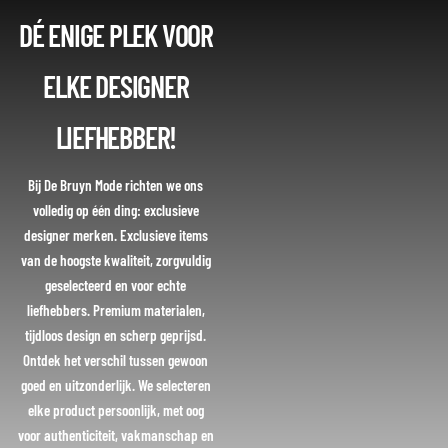
DÉ ENIGE PLEK VOOR
ELKE DESIGNER
LIEFHEBBER!
Bij De Bruyn Mode richten we ons
volledig op één ding: exclusieve
designer merken. Exclusieve items
van de hoogste kwaliteit, zorgvuldig
geselecteerd en voor echte
liefhebbers. Premium materialen,
tijdloos design en scherp geprijsd.
Ontdek het verschil tussen gewoon
goed en uitzonderlijk. We selecteren
elke product persoonlijk, met oog
voor authenticiteit, vakmanschap en