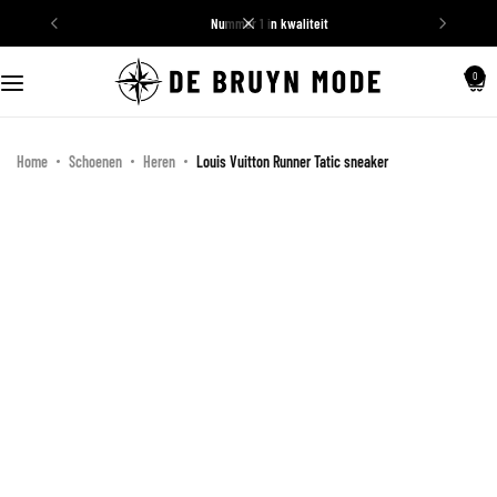
nummer 1 in kwaliteit
Schoenen
0
Truien
Home
Schoenen
Heren
Louis Vuitton Runner Tatic sneaker