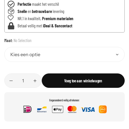
Perfectie
maakt het verschil
Snelle
en
betrouwbare
levering
NR.1 in kwaliteit,
Premium materialen
Betaal veilig met
iDeal & Bancontact
Maat
:
No Selection
Voeg toe aan winkelwagen
Gegarandeerd veilig afrekenen: