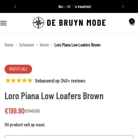
nummer 1 in kwaliteit
Schoenen
0
Truien
Home
Schoenen
Heren
Loro Piana Low Loafers Brown
WINTER SALE
Gebaseerd op 340+ reviews
Loro Piana Low Loafers Brown
€
199.90
€
240.00
Dit product valt op maat.