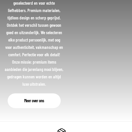
geselecteerd en voor echte
liefhebbers. Premium materialen,
tijdloos design en scherp geprijsd.
Ontdek het verschil tussen gewoon
goed en uitzonderlijk. We selecteren
elke product persoonlijk, met oog
voor authenticiteit, vakmanschap en
comfort. Perfectie voor elk detail!
Onze missie: premium items
aanbieden die jarenlang mooi blijven,
gedragen kunnen worden en altijd
luxe uitstralen.
Meer over ons