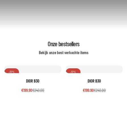
Onze bestsellers
Bekijk onze best verkochte items
-17%
-17%
DIOR B30
DIOR B30
€
199.90
€
240.00
€
199.90
€
240.00