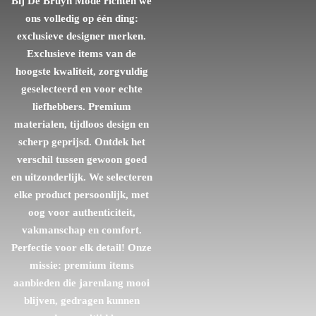
Bij De Bruyn Mode richten we
ons volledig op één ding:
exclusieve designer merken.
Exclusieve items van de
hoogste kwaliteit, zorgvuldig
geselecteerd en voor echte
liefhebbers. Premium
materialen, tijdloos design en
scherp geprijsd. Ontdek het
verschil tussen gewoon goed
en uitzonderlijk. We selecteren
elke product persoonlijk, met
oog voor authenticiteit,
vakmanschap en comfort.
Perfectie voor elk detail! Onze
missie: premium items
aanbieden die jarenlang mooi
blijven, gedragen kunnen