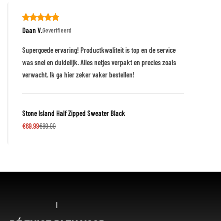
Daan V.
Geverifieerd
Supergoede ervaring! Productkwaliteit is top en de service
was snel en duidelijk. Alles netjes verpakt en precies zoals
verwacht. Ik ga hier zeker vaker bestellen!
Stone Island Half Zipped Sweater Black
€
69.99
€
89.99
|