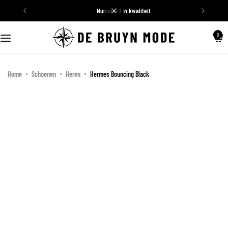
nummer 1 in kwaliteit
Schoenen
0
Truien
Home
Schoenen
Heren
Hermes Bouncing Black