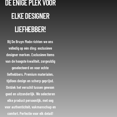
DÉ ENIGE PLEK VOOR
ELKE DESIGNER
LIEFHEBBER!
Bij De Bruyn Mode richten we ons
volledig op één ding: exclusieve
designer merken. Exclusieve items
van de hoogste kwaliteit, zorgvuldig
geselecteerd en voor echte
liefhebbers. Premium materialen,
tijdloos design en scherp geprijsd.
Ontdek het verschil tussen gewoon
goed en uitzonderlijk. We selecteren
elke product persoonlijk, met oog
voor authenticiteit, vakmanschap en
comfort. Perfectie voor elk detail!