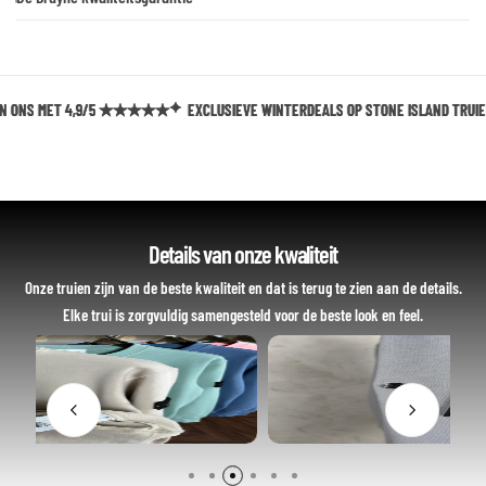
 MET 4,9/5 ★★★★★
 MET 4,9/5 ★★★★★
 MET 4,9/5 ★★★★★
EXCLUSIEVE WINTERDEALS OP STONE ISLAND TRUIEN
EXCLUSIEVE WINTERDEALS OP STONE ISLAND TRUIEN
EXCLUSIEVE WINTERDEALS OP STONE ISLAND TRUIEN
Details van onze kwaliteit
Onze truien zijn van de beste kwaliteit en dat is terug te zien aan de details.
Elke trui is zorgvuldig samengesteld voor de beste look en feel.