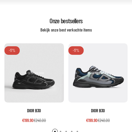
Onze bestsellers
Bekijk onze best verkochte items
-17%
-17%
DIOR B30
DIOR B30
€
199.90
€
240.00
€
199.90
€
240.00