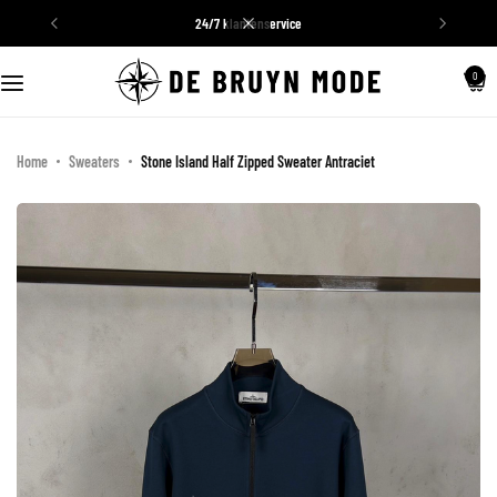
24/7 klantenservice
0
Schoenen
Truien
Home
Sweaters
Stone Island Half Zipped Sweater Antraciet