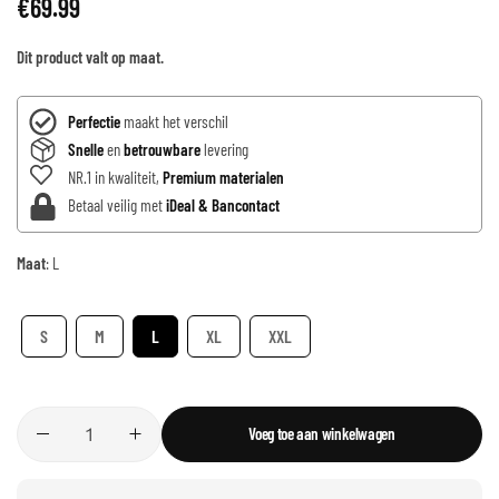
€
69.99
Dit product valt op maat.
Perfectie
maakt het verschil
Snelle
en
betrouwbare
levering
NR.1 in kwaliteit,
Premium materialen
Betaal veilig met
iDeal & Bancontact
Maat
:
L
S
M
L
XL
XXL
Voeg toe aan winkelwagen