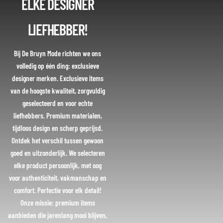
ELKE DESIGNER
LIEFHEBBER!
Bij De Bruyn Mode richten we ons
volledig op één ding: exclusieve
designer merken. Exclusieve items
van de hoogste kwaliteit, zorgvuldig
geselecteerd en voor echte
liefhebbers. Premium materialen,
tijdloos design en scherp geprijsd.
Ontdek het verschil tussen gewoon
goed en uitzonderlijk. We selecteren
elke product persoonlijk, met oog
voor authenticiteit, vakmanschap en
comfort. Perfectie voor elk detail!
Onze missie: premium items
aanbieden die jarenlang mooi blijven,